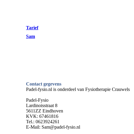
Tarief
Sam
Contact gegevens
Padel-fysio.nl is onderdeel van Fysiotherapie Crauwels
Padel-Fysio
Lardinoisstraat 8
5611ZZ Eindhoven
KVK: 67461816
Tel.: 0623924261
E-Mail: Sam@padel-fysio.nl