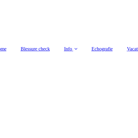
ome
Blessure check
Info
Echografie
Vacat