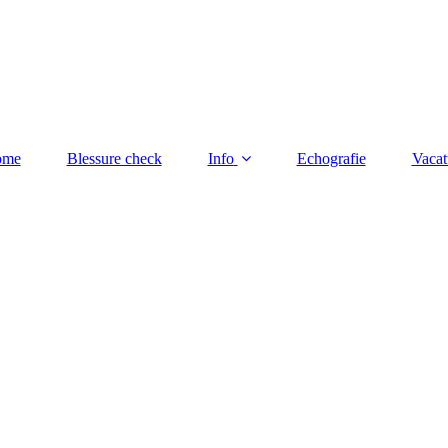
ome
Blessure check
Info
Echografie
Vacat