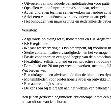
• Uitvoeren van individuele behandeltrajecten voor patiën
• Opstellen van oefenprogramma’s op maat, rekening houd
• Actief bijdragen team en samenwerken met andere zorgve
• Adviseren van patiënten over preventieve maatregelen 
• Het bijhouden van nauwkeurige en gedetailleerde patiënt
Vereisten:
• Afgeronde opleiding tot fysiotherapeut en BIG-registrat
• KRF registratie
• 0-3 jaar werkervaring als fysiotherapeut, bij voorkeur m
• Sterke communicatieve vaardigheden en het vermogen o
• Passie voor sport en een goed begrip van de biomechani
• Flexibiliteit, zelfstandigheid en een proactieve houding
• Bereidheid om 20 uur per week te werken, met mogelijke
Wat bieden wij:
• Een uitdagende en afwisselende functie binnen een dy
• Mogelijkheden voor professionele groei en ontwikkeling
• Een aantrekkelijk salaris
• De kans om bij te dragen aan het welzijn van patiënt
Ben je een gedreven beginnende fysiotherapeut met een p
ernaar uit om van je te horen!